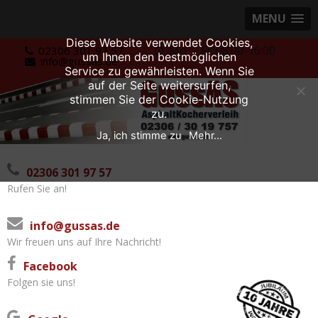
MENU
Diese Website verwendet Cookies,
Skip
Mo. – Fr.:08:00-16:00
02306 301 97 57
um Ihnen den bestmöglichen
info@gussas.de
to
Service zu gewährleisten. Wenn Sie
content
auf der Seite weitersurfen,
stimmen Sie der Cookie-Nutzung
zu.
Ja, ich stimme zu
Mehr...
02306 301 97 57
Rufen Sie an!
info@gussas.de
Wir freuen uns auf Ihre Nachricht!
Facebook
Folgen sie uns!