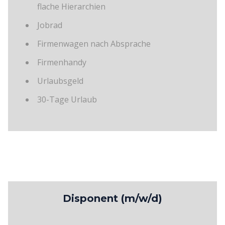
flache Hierarchien
Jobrad
Firmenwagen nach Absprache
Firmenhandy
Urlaubsgeld
30-Tage Urlaub
Disponent (m/w/d)