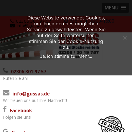
MENU
Diese Website verwendet Cookies,
Skip
Mo. – Fr.:08:00-16:00
02306 301 97 57
um Ihnen den bestmöglichen
info@gussas.de
to
Service zu gewährleisten. Wenn Sie
content
auf der Seite weitersurfen,
stimmen Sie der Cookie-Nutzung
zu.
Ja, ich stimme zu
Mehr...
02306 301 97 57
Rufen Sie an!
info@gussas.de
Wir freuen uns auf Ihre Nachricht!
Facebook
Folgen sie uns!