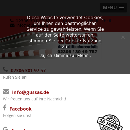
MENU
Diese Website verwendet Cookies,
Skip
Mo. – Fr.:08:00-16:00
02306 301 97 57
um Ihnen den bestmöglichen
info@gussas.de
to
Service zu gewährleisten. Wenn Sie
content
auf der Seite weitersurfen,
stimmen Sie der Cookie-Nutzung
zu.
Ja, ich stimme zu
Mehr...
02306 301 97 57
Rufen Sie an!
info@gussas.de
Wir freuen uns auf Ihre Nachricht!
Facebook
Folgen sie uns!