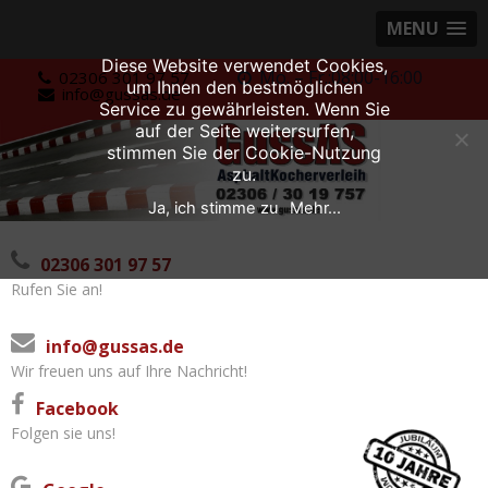
MENU
Diese Website verwendet Cookies,
Skip
Mo. – Fr.:08:00-16:00
02306 301 97 57
um Ihnen den bestmöglichen
info@gussas.de
to
Service zu gewährleisten. Wenn Sie
content
auf der Seite weitersurfen,
stimmen Sie der Cookie-Nutzung
zu.
Ja, ich stimme zu
Mehr...
02306 301 97 57
Rufen Sie an!
info@gussas.de
Wir freuen uns auf Ihre Nachricht!
Facebook
Folgen sie uns!