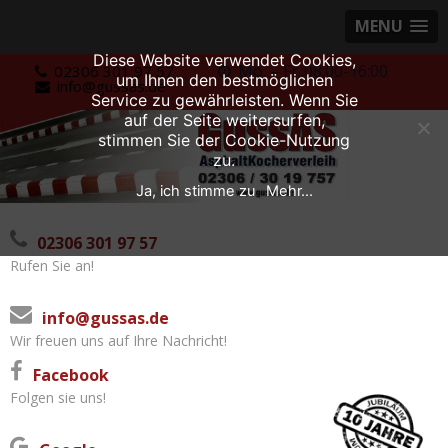
MENU
Diese Website verwendet Cookies,
Skip
Mo. – Fr.:08:00-16:00
02306 301 97 57
um Ihnen den bestmöglichen
info@gussas.de
to
Service zu gewährleisten. Wenn Sie
content
auf der Seite weitersurfen,
stimmen Sie der Cookie-Nutzung
zu.
Ja, ich stimme zu
Mehr...
02306 301 97 57
Rufen Sie an!
info@gussas.de
Wir freuen uns auf Ihre Nachricht!
Facebook
Folgen sie uns!