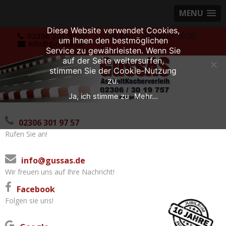
MENU
Diese Website verwendet Cookies,
Skip
Mo. – Fr.:08:00-16:00
02306 301 97 57
um Ihnen den bestmöglichen
info@gussas.de
to
Service zu gewährleisten. Wenn Sie
content
auf der Seite weitersurfen,
stimmen Sie der Cookie-Nutzung
zu.
Ja, ich stimme zu
Mehr...
02306 301 97 57
Rufen Sie an!
info@gussas.de
Wir freuen uns auf Ihre Nachricht!
Facebook
Folgen sie uns!